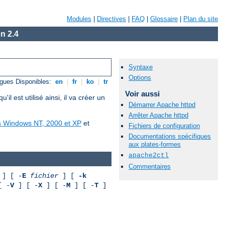
Modules
|
Directives
|
FAQ
|
Glossaire
|
Plan du site
n 2.4
Syntaxe
Options
gues Disponibles:
en
|
fr
|
ko
|
tr
Voir aussi
est utilisé ainsi, il va créer un
Démarrer Apache httpd
Arrêter Apache httpd
us Windows NT, 2000 et XP
et
Fichiers de configuration
Documentations spécifiques
aux plates-formes
apache2ctl
Commentaires
] [ -
E
fichier
] [
-k
[ -
V
] [ -
X
] [ -
M
] [ -
T
]