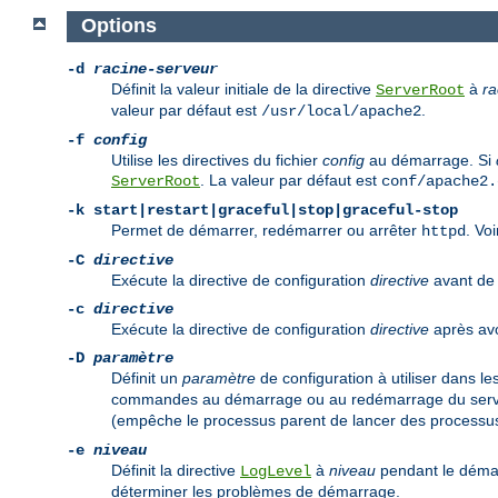
Options
-d
racine-serveur
Définit la valeur initiale de la directive
à
ra
ServerRoot
valeur par défaut est
.
/usr/local/apache2
-f
config
Utilise les directives du fichier
config
au démarrage. Si
. La valeur par défaut est
ServerRoot
conf/apache2.
-k
start|restart|graceful|stop|graceful-stop
Permet de démarrer, redémarrer ou arrêter
. Vo
httpd
-C
directive
Exécute la directive de configuration
directive
avant de l
-c
directive
Exécute la directive de configuration
directive
après avoi
-D
paramètre
Définit un
paramètre
de configuration à utiliser dans le
commandes au démarrage ou au redémarrage du serveu
(empêche le processus parent de lancer des processus
-e
niveau
Définit la directive
à
niveau
pendant le démar
LogLevel
déterminer les problèmes de démarrage.