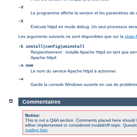
-V
Le programme affiche la version et les paramètres de
-X
Exécute httpd en mode debug. Un seul processus sera d
Les arguments suivants ne sont disponibles que sur la
plate
-k install|config|uninstall
Respectivement : installe Apache httpd en tant que ser
Apache httpd.
-n
nom
Le
nom
du service Apache httpd à actionner.
-w
Garde la console Windows ouverte en cas de problème 
Commentaires
Notice:
This is not a Q&A section. Comments placed here should 
either implemented or considered invalid/off-topic. Ques
mailing lists
.