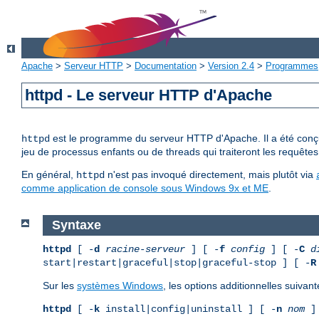
Apache
>
Serveur HTTP
>
Documentation
>
Version 2.4
>
Programmes
httpd - Le serveur HTTP d'Apache
est le programme du serveur HTTP d'Apache. Il a été conçu 
httpd
jeu de processus enfants ou de threads qui traiteront les requêtes
En général,
n'est pas invoqué directement, mais plutôt via
httpd
comme application de console sous Windows 9x et ME
.
Syntaxe
httpd
[ -
d
racine-serveur
] [ -
f
config
] [ -
C
d
start|restart|graceful|stop|graceful-stop ] [ -
R
Sur les
systèmes Windows
, les options additionnelles suivant
httpd
[ -
k
install|config|uninstall ] [ -
n
nom
] 