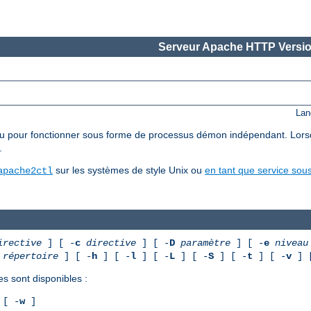
Serveur Apache HTTP Versio
Lan
pour fonctionner sous forme de processus démon indépendant. Lorsqu'il 
.
sur les systèmes de style Unix ou
en tant que service so
apache2ctl
irective
] [ -
c
directive
] [ -
D
paramètre
] [ -
e
niveau
répertoire
] [ -
h
] [ -
l
] [ -
L
] [ -
S
] [ -
t
] [ -
v
] 
es sont disponibles :
[ -
w
]