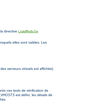
a directive
.
LoadModule
esquels elles sont valides. Les
 des serveurs virtuels est affichée).
ès ces tests de vérification de
_
VHOSTS
est défini, les détails de
chés.