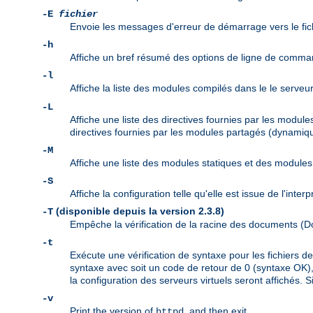
-E
fichier
Envoie les messages d'erreur de démarrage vers le fic
-h
Affiche un bref résumé des options de ligne de comma
-l
Affiche la liste des modules compilés dans le le serveu
-L
Affiche une liste des directives fournies par les modul
directives fournies par les modules partagés (dynamiqu
-M
Affiche une liste des modules statiques et des modul
-S
Affiche la configuration telle qu'elle est issue de l'inte
(disponible depuis la version 2.3.8)
-T
Empêche la vérification de la racine des documents 
-t
Exécute une vérification de syntaxe pour les fichiers 
syntaxe avec soit un code de retour de 0 (syntaxe OK), 
la configuration des serveurs virtuels seront affichés. S
-v
Print the version of
, and then exit.
httpd