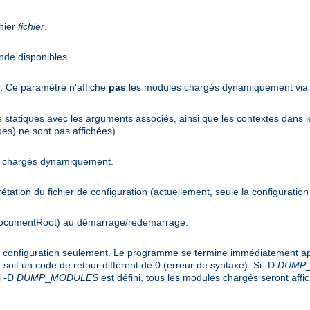
hier
fichier
.
nde disponibles.
r. Ce paramètre n'affiche
pas
les modules chargés dynamiquement via l
es statiques avec les arguments associés, ainsi que les contextes dans l
es) ne sont pas affichées).
es chargés dynamiquement.
rprétation du fichier de configuration (actuellement, seule la configuration
(DocumentRoot) au démarrage/redémarrage.
de configuration seulement. Le programme se termine immédiatement apr
soit un code de retour différent de 0 (erreur de syntaxe). Si -D
DUMP
i -D
DUMP
_
MODULES
est défini, tous les modules chargés seront affi