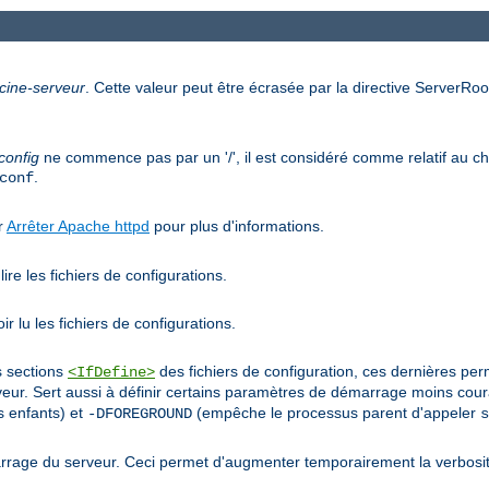
cine-serveur
. Cette valeur peut être écrasée par la directive ServerRoot
config
ne commence pas par un '/', il est considéré comme relatif au che
.
conf
ir
Arrêter Apache httpd
pour plus d'informations.
ire les fichiers de configurations.
r lu les fichiers de configurations.
s sections
des fichiers de configuration, ces dernières pe
<IfDefine>
r. Sert aussi à définir certains paramètres de démarrage moins co
 enfants) et
(empêche le processus parent d'appeler
-DFOREGROUND
s
rage du serveur. Ceci permet d'augmenter temporairement la verbosit