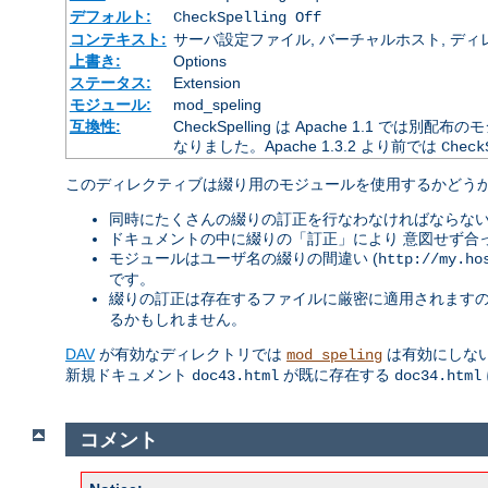
デフォルト:
CheckSpelling Off
コンテキスト:
サーバ設定ファイル, バーチャルホスト, ディレクトリ
上書き:
Options
ステータス:
Extension
モジュール:
mod_speling
互換性:
CheckSpelling は Apache 1.1 で
なりました。Apache 1.3.2 より前では
Check
このディレクティブは綴り用のモジュールを使用するかどうか
同時にたくさんの綴りの訂正を行なわなければならない
ドキュメントの中に綴りの「訂正」により 意図せず合
モジュールはユーザ名の綴りの間違い (
http://my.ho
です。
綴りの訂正は存在するファイルに厳密に適用されます
るかもしれません。
DAV
が有効なディレクトリでは
は有効にしない
mod_speling
新規ドキュメント
が既に存在する
doc43.html
doc34.html
コメント