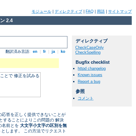
モジュール
|
ディレクティブ
|
FAQ
|
用語
|
サイトマップ
 2.4
ディレクティブ
CheckCaseOnly
翻訳済み言語:
en
|
fr
|
ja
|
ko
CheckSpelling
Bugfix checklist
httpd changelog
Known issues
ことで 修正を試みる
Report a bug
参照
コメント
への応答を正しく提供できないことが
とすることによりこの問題の 解決
の名前とを
大文字小文字の区別を無
うとします。 この方法でリクエスト