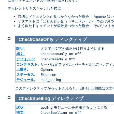
に合うドキュメントの一覧が作成されます。
ディレクトリをスキャンした後に、
適切なドキュメントが見つからなかった場合、 Apache
リクエストに「ほとんど」合うドキュメントが一つだけ見つ
よく似たドキュメントが複数見つかった場合、 そのリスト
CheckCaseOnly
ディレクティブ
説明:
大文字小文字の修正だけ行うようにする
構文:
CheckCaseOnly on|off
デフォルト:
CheckCaseOnly Off
コンテキスト:
サーバ設定ファイル, バーチャルホスト, ディレクトリ
上書き:
Options
ステータス:
Extension
モジュール:
mod_speling
このディレクティブがセットされると、 綴り訂正機能は大文
CheckSpelling
ディレクティブ
説明:
spelling モジュールを使用するようにする
構文:
CheckSpelling on|off