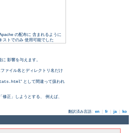
で Apache の配布に 含まれるように
キストでのみ 使用可能でした
に 影響を与えます。
はファイル名とディレクトリ名だけ
" として間違って扱われ
tats.html
「修正」しようとする、 例えば、
翻訳済み言語:
en
|
fr
|
ja
|
ko