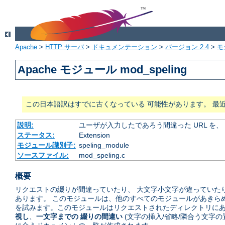
Apache
>
HTTP サーバ
>
ドキュメンテーション
>
バージョン 2.4
>
モ
Apache モジュール mod_speling
この日本語訳はすでに古くなっている 可能性があります。 最
説明:
ユーザが入力したであろう間違った URL を
ステータス:
Extension
モジュール識別子:
speling_module
ソースファイル:
mod_speling.c
概要
リクエストの綴りが間違っていたり、 大文字小文字が違っていたり
あります。 このモジュールは、他のすべてのモジュールがあきら
を試みます。このモジュールはリクエストされたディレクトリにあ
視し
、
一文字までの 綴りの間違い
(文字の挿入/省略/隣合う文字