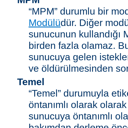
“MPM” durumlu bir mod
Modülü
dür. Diğer modül
sunucunun kullandığı 
birden fazla olamaz. B
sunucuya gelen istekle
ve öldürülmesinden so
Temel
“Temel” durumuyla etik
öntanımlı olarak olarak
sunucuya öntanımlı ola
bakımdan derleme önc