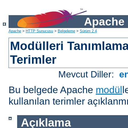
Apache 
Apache
>
HTTP Sunucusu
>
Belgeleme
>
Sürüm 2.4
Modülleri Tanımlama
Terimler
Mevcut Diller:
e
Bu belgede Apache
modül
l
kullanılan terimler açıklanmı
Açıklama