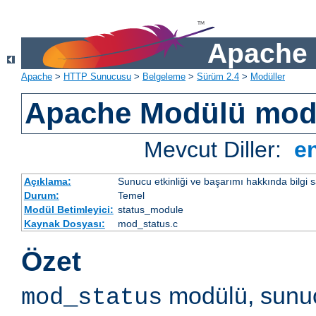
Apache 
Apache
>
HTTP Sunucusu
>
Belgeleme
>
Sürüm 2.4
>
Modüller
Apache Modülü mod
Mevcut Diller:
e
Açıklama:
Sunucu etkinliği ve başarımı hakkında bilgi s
Durum:
Temel
Modül Betimleyici:
status_module
Kaynak Dosyası:
mod_status.c
Özet
modülü, sunuc
mod_status