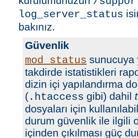
kurulumunuzun
/suppor
isi
log_server_status
bakınız.
Güvenlik
sunucuya y
mod_status
takdirde istatistikleri r
dizin içi yapılandırma do
(
gibi) dahil
.htaccess
dosyaları için kullanılabil
durum güvenlik ile ilgili 
içinden çıkılması güç du