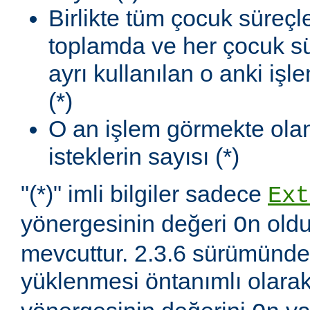
Birlikte tüm çocuk süreçl
toplamda ve her çocuk sü
ayrı kullanılan o anki iş
(*)
O an işlem görmekte olan
isteklerin sayısı (*)
"(*)" imli bilgiler sadece
Ext
yönergesinin değeri
oldu
On
mevcuttur. 2.3.6 sürümünd
yüklenmesi öntanımlı olara