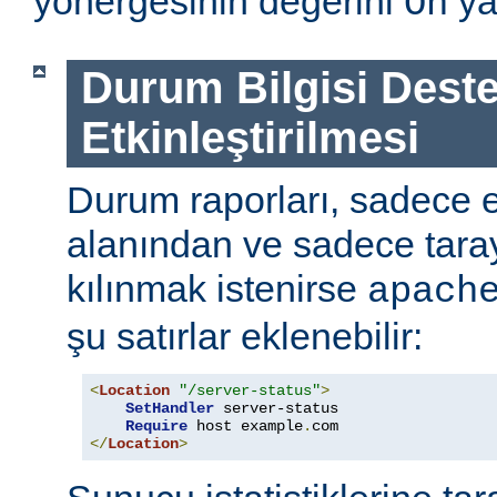
yönergesinin değerini
ya
On
Durum Bilgisi Deste
Etkinleştirilmesi
Durum raporları, sadece
alanından ve sadece tarayı
kılınmak istenirse
apach
şu satırlar eklenebilir:
<
Location
"/server-status"
>
SetHandler
 server-status

Require
 host example
.
</
Location
>