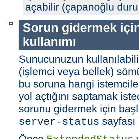
açabilir (çapanoğlu dur
Sorun gidermek için
kullanımı
Sunucunuzun kullanılabili
(işlemci veya bellek) söm
bu soruna hangi istemciler
yol açtığını saptamak ist
sorunu gidermek için başl
sayfası k
server-status
Önce
y