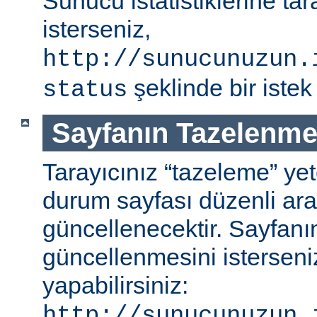
Sunucu istatistiklerine ta
isterseniz,
http://sunucunuzun.
şeklinde bir istek 
status
Sayfanın Tazelenme
Tarayıcınız “tazeleme” ye
durum sayfası düzenli aral
güncellenecektir. Sayfanı
güncellenmesini isterseniz
yapabilirsiniz:
http://sunucunuzun.